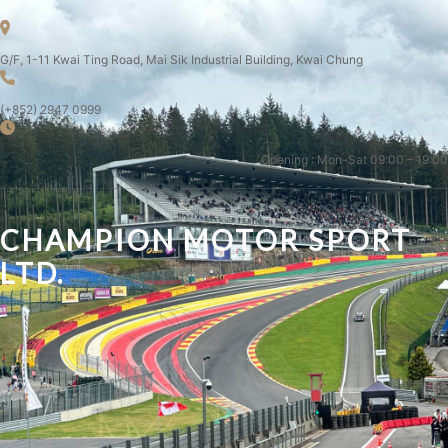
G/F, 1-11 Kwai Ting Road, Mai Sik Industrial Building, Kwai Chung
(+852) 2947 0999
Opening : Mon-Sat 09:00 – 19:00
CHAMPION MOTOR SPORT
LTD.