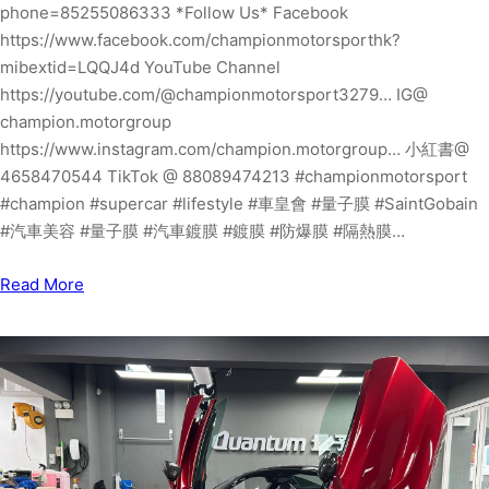
phone=85255086333 *Follow Us* Facebook
https://www.facebook.com/championmotorsporthk?
mibextid=LQQJ4d YouTube Channel
https://youtube.com/@championmotorsport3279… IG@
champion.motorgroup
https://www.instagram.com/champion.motorgroup… 小紅書@
4658470544 TikTok @ 88089474213 #championmotorsport
#champion #supercar #lifestyle #車皇會 #量子膜 #SaintGobain
#汽車美容 #量子膜 #汽車鍍膜 #鍍膜 #防爆膜 #隔熱膜…
Read More