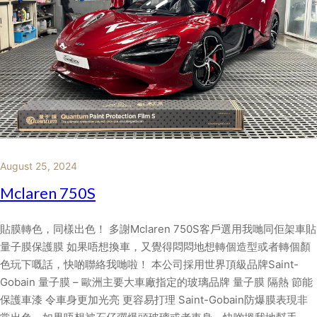
August 25, 2024
Mclaren 750S
貼膜轉色，同樣出色！ 多謝Mclaren 750S客戶選用我哋同佢架車貼
量子膜保護膜 如果唔想換車，又覺得悶悶地想轉個造型或者轉個顏
色玩下嘅話，快啲聯絡我哋啦！ 本公司採用世界頂級品牌Saint-
Gobain 量子膜 – 歐洲主要大車廠指定的玻璃品牌 量子膜 隔熱 節能
保護車漆 令車身更加光亮 更容易打理 Saint-Gobain防爆膜表現非