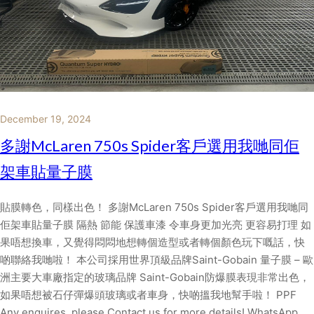
December 19, 2024
多謝McLaren 750s Spider客戶選用我哋同佢
架車貼量子膜
貼膜轉色，同樣出色！ 多謝McLaren 750s Spider客戶選用我哋同
佢架車貼量子膜 隔熱 節能 保護車漆 令車身更加光亮 更容易打理 如
果唔想換車，又覺得悶悶地想轉個造型或者轉個顏色玩下嘅話，快
啲聯絡我哋啦！ 本公司採用世界頂級品牌Saint-Gobain 量子膜 – 歐
洲主要大車廠指定的玻璃品牌 Saint-Gobain防爆膜表現非常出色，
如果唔想被石仔彈爆頭玻璃或者車身，快啲搵我地幫手啦！ PPF
Any enquires, please Contact us for more details! WhatsApp