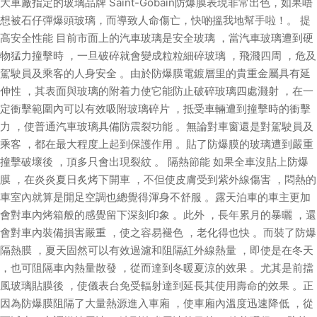
大車廠指定的玻璃品牌 Saint-Gobain防爆膜表現非常出色，如果唔
想被石仔彈爆頭玻璃，而導致人命傷亡，快啲搵我地幫手啦！。 提
高安全性能 目前市面上的汽車玻璃是安全玻璃 ，當汽車玻璃遭到硬
物猛力撞擊時 ，一旦破碎就會變成粒粒細碎玻璃 ，飛濺四周 ，危及
駕駛員及乘客的人身安全 。由於防爆膜電鍍層里的貴重金屬具有延
伸性 ，其表面與玻璃的附着力使它能防止破碎玻璃四處濺射 ，在一
定衝擊範圍內可以有效吸附玻璃碎片 ，抵受車輛遭到撞擊時的衝擊
力 ，使普通汽車玻璃具備防震裂功能 。無論對車窗還是對駕駛員及
乘客 ，都在最大程度上起到保護作用 。貼了防爆膜的玻璃遭到嚴重
撞擊破壞後 ，頂多只會出現裂紋 。 隔熱節能 如果全車沒貼上防爆
膜 ，在炎炎夏日炙烤下開車 ，不但使皮膚受到紫外線傷害 ，悶熱的
車室內就算是開足空調也總覺得渾身不舒服 。露天泊車的車主更加
會對車內烤箱般的感覺留下深刻印象 。此外 ，長年累月的暴曬 ，還
會對車內裝備損害嚴重 ，使之容易褪色 ，老化得也快 。而裝了防爆
隔熱膜 ，夏天固然可以有效過濾和阻隔紅外線熱量 ，即使是在冬天
，也可阻隔車內熱量散發 ，從而達到冬暖夏涼的效果 。尤其是前擋
風玻璃貼膜後 ，使儀表台免受輻射達到延長其使用壽命的效果 。正
因為防爆膜阻隔了大量熱源進入車廂 ，使車廂內溫度迅速降低 ，從