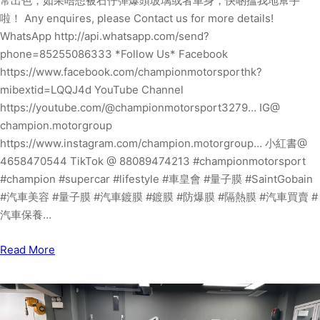
常出色，如果唔想被石仔彈爆頭玻璃或者車身，快啲搵我地幫手
啦！ Any enquires, please Contact us for more details!
WhatsApp http://api.whatsapp.com/send?
phone=85255086333 *Follow Us* Facebook
https://www.facebook.com/championmotorsporthk?
mibextid=LQQJ4d YouTube Channel
https://youtube.com/@championmotorsport3279… IG@
champion.motorgroup
https://www.instagram.com/champion.motorgroup… 小紅書@
4658470544 TikTok @ 88089474213 #championmotorsport
#champion #supercar #lifestyle #車皇會 #量子膜 #SaintGobain
#汽車美容 #量子膜 #汽車鍍膜 #鍍膜 #防爆膜 #隔熱膜 #汽車買賣 #
汽車保養…
Read More