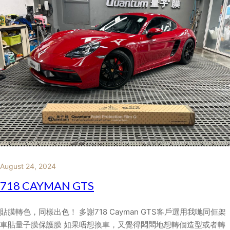
August 24, 2024
718 CAYMAN GTS
貼膜轉色，同樣出色！ 多謝718 Cayman GTS客戶選用我哋同佢架
車貼量子膜保護膜 如果唔想換車，又覺得悶悶地想轉個造型或者轉