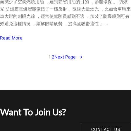
而減少了空調燃燒用油 ，達到節省用油的目的 ，節能環保 。 防炫
光 防爆膜電鍍層能像鏡子一樣反射 、阻隔大量炫光 ，比如會車時來
車大燈的刺眼光線 ，經常使駕駛員感到不適 ，加裝了防爆膜則可有
效避免這種情況 ，緩解眼睛疲勞 ，提高駕駛舒適性 。…
Read More
1
2
Next Page
→
Want To Join Us?
CONTACT US