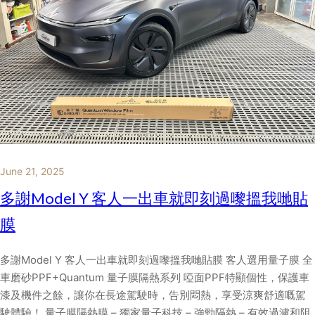
June 21, 2025
多謝Model Y 客人一出車就即刻過嚟搵我哋貼
膜
多謝Model Y 客人一出車就即刻過嚟搵我哋貼膜 客人選用量子膜 全
車磨砂PPF+Quantum 量子膜隔熱系列 啞面PPF特顯個性，保護車
漆及機件之餘，讓你在長途駕駛時，告別悶熱，享受涼爽舒適嘅駕
駛體驗！ 量子膜隔熱膜 – 獨家量子科技 – 強勁隔熱 – 有效過濾和阻