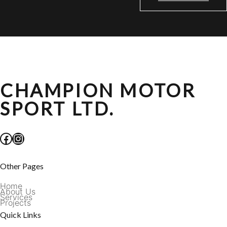
CHAMPION MOTOR
SPORT LTD.
Facebook
Instagram
Other Pages
Home
About Us
Services
Projects
Quick Links