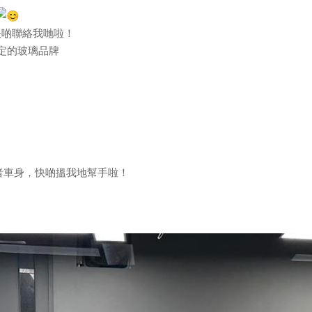
快啲聯絡我哋啦！
廠指定的玻璃品牌
璃或者車身，快啲搵我地幫手啦！