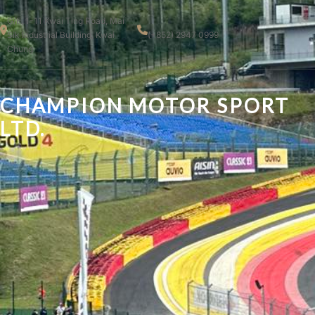
G/F, 1-11 Kwai Ting Road, Mai
Sik Industrial Building, Kwai
(+852) 2947 0999
Chung
CHAMPION MOTOR SPORT
LTD.