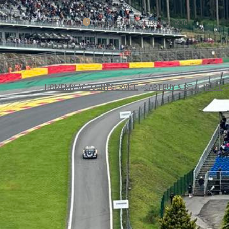
Opening : Mon-Sat 09:00 – 19:00
HOME
MY ACCOUNT
SERVICE
CART
BUY & SELL
RACE