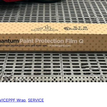
VICE
PPF Wrap
, 
SERVICE