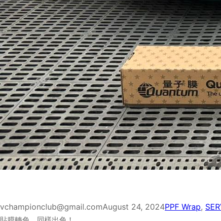
vchampionclub@gmail.com
August 24, 2024
PPF Wrap
, 
SER
貼膜轉色，同樣出色！