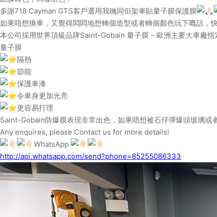
多謝718 Cayman GTS客戶選用我哋同佢架車貼量子膜保護膜
如果唔想換車，又覺得悶悶地想轉個造型或者轉個顏色玩下嘅話，
本公司採用世界頂級品牌Saint-Gobain 量子膜 – 歐洲主要大車
量子膜
隔熱
節能
保護車漆
令車身更加光亮
更容易打理
Saint-Gobain防爆膜表現非常出色，如果唔想被石仔彈爆頭玻
Any enquires, please Contact us for more details!
WhatsApp
http://api.whatsapp.com/send?phone=85255086333