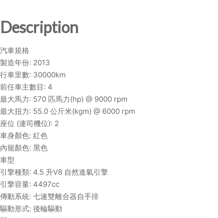
I
4
Description
5
8
汽車規格
S
製造年份: 2013
P
行車里數: 30000km
I
前任車主數目: 4
D
最大馬力: 570 匹馬力(hp) @ 9000 rpm
E
最大扭力: 55.0 公斤米(kgm) @ 6000 rpm
R
座位 (連司機位): 2
q
車身顏色: 紅色
u
內籠顏色: 黑色
a
車型
n
引擎種類: 4.5 升V8 自然進氣引擎
t
引擎容量: 4497cc
i
傳動系統: 七速雙離合器自手排
t
驅動形式: 後輪驅動
y