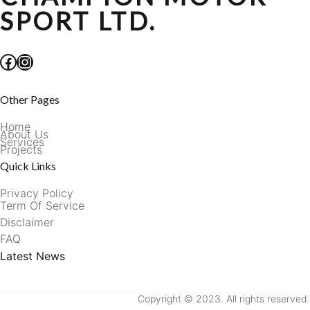
SPORT LTD.
Facebook
Instagram
Other Pages
Home
About Us
Services
Projects
Quick Links
Privacy Policy
Term Of Service
Disclaimer
FAQ
Latest News
Copyright © 2023. All rights reserved.