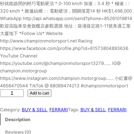
秒就能啟閉的輕巧電動硬頂 * 0-100 km/h 加速：3.4 秒 * 極速：:
320 km/h * 敞篷結構：: 電動硬頂，開關僅需14 秒 HK$1,498,000
WhatsApp http://api.whatsapp.com/send?phone=85261019814
歡迎蒞臨車皇會旗艦店參觀選購 地址：葵涌葵定路1-11號美適工業
大廈地下 *Follow Us* Website
http://www.championmotorsport.net Racing
https://www.facebook.com/profile.php?id=61573804893636
YouTube Channel
https://youtube.com/@championmotorsport3279…… IG@
champion.motorgroup
https://www.instagram.com/champion.motorgroup…… 小紅書@
4658470544 TikTok @ 88089474213 #championmotorsport
F
Add to cart
E
R
Category:
BUY & SELL
, 
FERRARI
Tags:
BUY & SELL
, 
FERRARI
R
Description
A
R
Reviews (0)