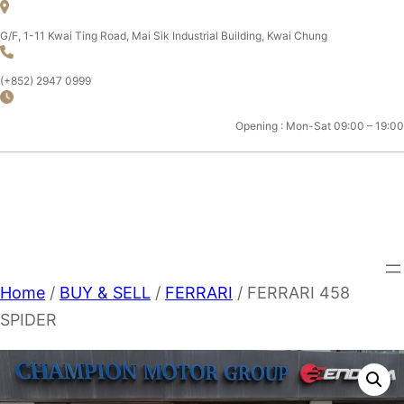
Skip
to
G/F, 1-11 Kwai Ting Road, Mai Sik Industrial Building, Kwai Chung
content
(+852) 2947 0999
Opening : Mon-Sat 09:00 – 19:00
CHAMPION MOTOR SPORT
LTD.
Home
/
BUY & SELL
/
FERRARI
/ FERRARI 458
SPIDER