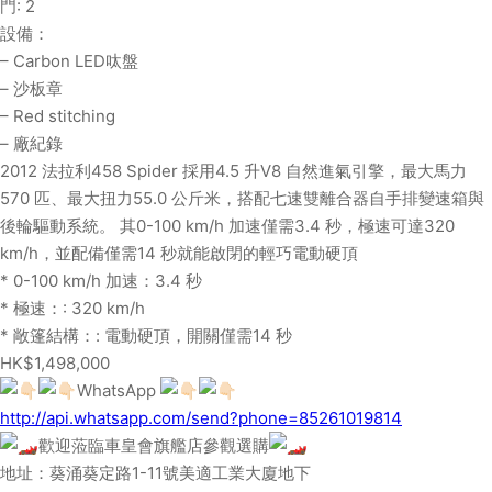
門: 2
設備：
– Carbon LED呔盤
– 沙板章
– Red stitching
– 廠紀錄
2012 法拉利458 Spider 採用4.5 升V8 自然進氣引擎，最大馬力
570 匹、最大扭力55.0 公斤米，搭配七速雙離合器自手排變速箱與
後輪驅動系統。 其0-100 km/h 加速僅需3.4 秒，極速可達320
km/h，並配備僅需14 秒就能啟閉的輕巧電動硬頂
* 0-100 km/h 加速：3.4 秒
* 極速：: 320 km/h
* 敞篷結構：: 電動硬頂，開關僅需14 秒
HK$1,498,000
WhatsApp
http://api.whatsapp.com/send?phone=85261019814
歡迎蒞臨車皇會旗艦店參觀選購
地址：葵涌葵定路1-11號美適工業大廈地下