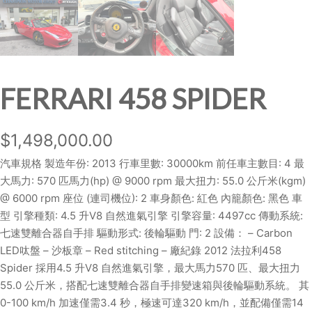
FERRARI 458 SPIDER
$
1,498,000.00
汽車規格 製造年份: 2013 行車里數: 30000km 前任車主數目: 4 最
大馬力: 570 匹馬力(hp) @ 9000 rpm 最大扭力: 55.0 公斤米(kgm)
@ 6000 rpm 座位 (連司機位): 2 車身顏色: 紅色 內籠顏色: 黑色 車
型 引擎種類: 4.5 升V8 自然進氣引擎 引擎容量: 4497cc 傳動系統:
七速雙離合器自手排 驅動形式: 後輪驅動 門: 2 設備： – Carbon
LED呔盤 – 沙板章 – Red stitching – 廠紀錄 2012 法拉利458
Spider 採用4.5 升V8 自然進氣引擎，最大馬力570 匹、最大扭力
55.0 公斤米，搭配七速雙離合器自手排變速箱與後輪驅動系統。 其
0-100 km/h 加速僅需3.4 秒，極速可達320 km/h，並配備僅需14